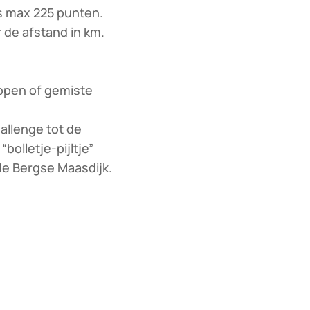
is max 225 punten.
 de afstand in km.
oppen of gemiste
allenge tot de
“bolletje-pijltje”
de Bergse Maasdijk.